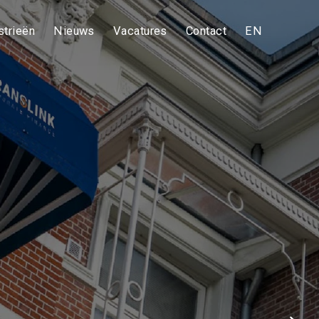
strieën
Nieuws
Vacatures
Contact
EN