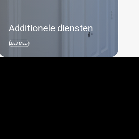
Additionele diensten
LEES MEER