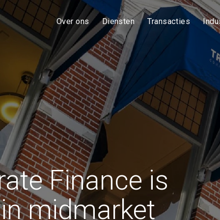
Over ons
Diensten
Transacties
Indu
sche- en wereldwijde
aliseerd in fusies- en