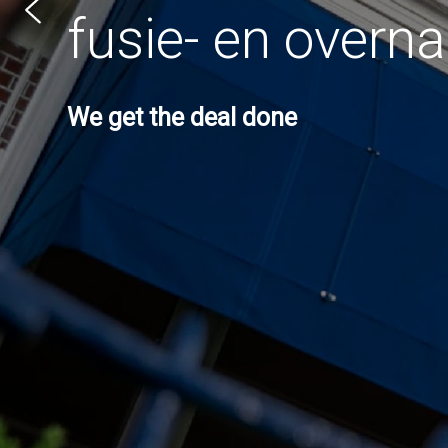
overnameadvies met
karakter
We get the deal done