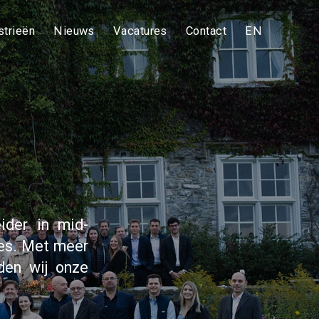
strieën
Nieuws
Vacatures
Contact
EN
ider in mid-
ies. Met meer
den wij onze