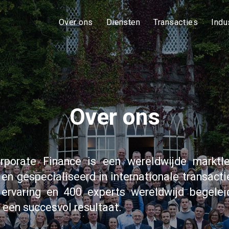
Over ons
Diensten
Transacties
Indu
Over ons
orporate Finance is een wereldwijde marktle
n gespecialiseerd in internationale transact
 ervaring en 400 experts wereldwijd begelei
 een succesvol resultaat.