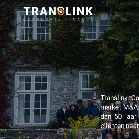
Translink C
market M&A e
dan 50 jaar
cliënten naar