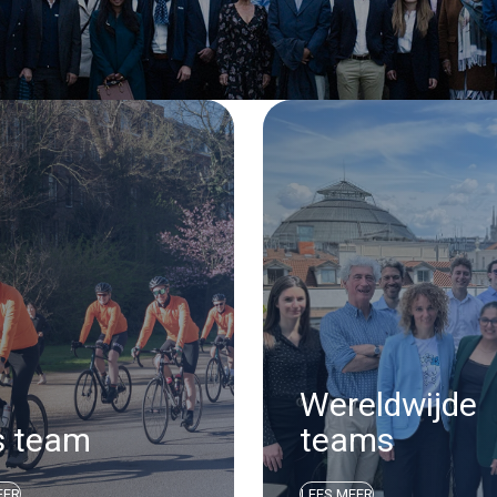
Wereldwijde
s team
teams
EER
LEES MEER