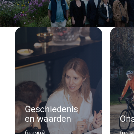
Geschiedenis
en waarden
On
LEES MEER
LEES M